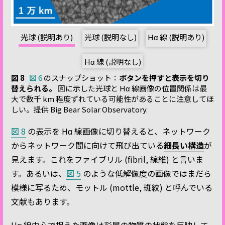
光球 (説明あり)
光球 (説明なし)
Hα 線 (説明あり)
Hα 線 (説明なし)
図 8
図 6
のスナップショット：
ボタンを押すと表示を切り
替えられる。
図に示した光球と Hα 線画像の位置関係は最
大で数千 km 程度ずれている可能性があることに注意してほ
しい。提供 Big Bear Solar Observatory.
図 8
の表示を Hα 線画像に切り替えると、ネットワーク
からネットワーク間に向けて飛び出ている
細長い構造
が
見えます。これをファイブリル (fibril, 線維) と言いま
す。あるいは、
図 5
のような低解像度の画像ではまだら
模様に写るため、モットル (mottle, 斑紋) と呼んでいる
文献もあります。