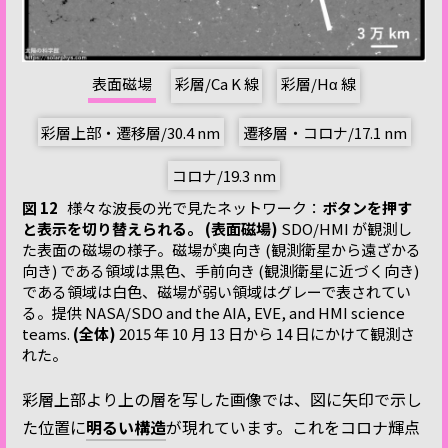
表面磁場
彩層/Ca K 線
彩層/Hα 線
彩層上部・遷移層/30.4 nm
遷移層・コロナ/17.1 nm
コロナ/19.3 nm
図 12
様々な波長の光で見たネットワーク：
ボタンを押す
と表示を切り替えられる。
(表面磁場)
SDO/HMI が観測し
た表面の磁場の様子。磁場が奥向き (観測衛星から遠ざかる
向き) である領域は黒色、手前向き (観測衛星に近づく向き)
である領域は白色、磁場が弱い領域はグレーで表されてい
る。提供 NASA/SDO and the AIA, EVE, and HMI science
teams.
(全体)
2015 年 10 月 13 日から 14 日にかけて観測さ
れた。
彩層上部より上の層を写した画像では、図に矢印で示し
た位置に
明るい構造
が現れています。これをコロナ輝点