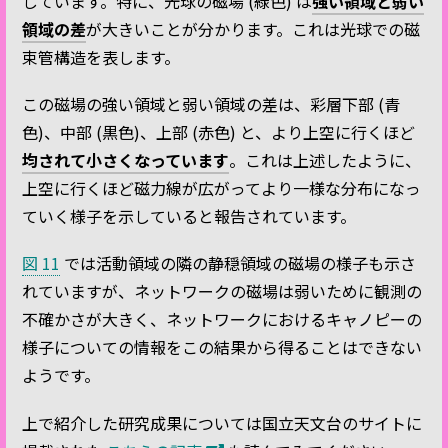
しています。特に、光球の磁場 (緑色) は
強い領域と弱い
領域の差
が大きいことが分かります。これは光球での磁
束管構造を表します。
この磁場の強い領域と弱い領域の差は、彩層下部 (青
色)、中部 (黒色)、上部 (赤色) と、より上空に行くほど
均されて小さくなっています
。これは上述したように、
上空に行くほど磁力線が広がってより一様な分布になっ
ていく様子を示していると報告されています。
図 11
では活動領域の隣の静穏領域の磁場の様子も示さ
れていますが、ネットワークの磁場は弱いために観測の
不確かさが大きく、ネットワークにおけるキャノピーの
様子についての情報をこの結果から得ることはできない
ようです。
上で紹介した研究成果については国立天文台のサイトに