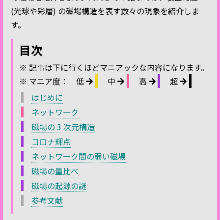
(光球や彩層) の磁場構造を表す数々の現象を紹介しま
す。
目次
※ 記事は下に行くほどマニアックな内容になります。
※ マニア度：
低
中
高
超
はじめに
ネットワーク
磁場の 3 次元構造
コロナ輝点
ネットワーク間の弱い磁場
磁場の量比べ
磁場の起源の謎
参考文献