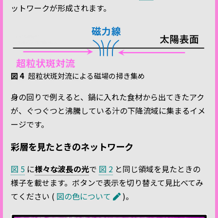
ットワークが形成されます。
図 4
超粒状斑対流による磁場の掃き集め
身の回りで例えると、鍋に入れた食材から出てきたアク
が、ぐつぐつと沸騰している汁の下降流域に集まるイメ
ージです。
彩層を見たときのネットワーク
図 5
に
様々な波長の光
で
図 2
と同じ領域を見たときの
様子を載せます。ボタンで表示を切り替えて見比べてみ
てください (
図の色について
)。