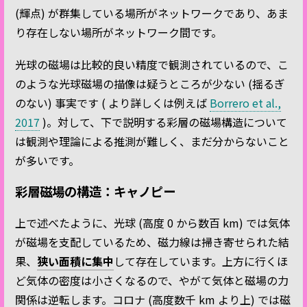
(輝点) が群集している場所がネットワークであり、あま
り存在しない場所がネットワーク間です。
光球の磁場は比較的良い精度で観測されているので、こ
のような光球磁場の描像は疑うところが少ない (揺るぎ
のない) 事実です ( より詳しくは例えば
Borrero et al.,
2017
)。対して、下で説明する彩層の磁場構造について
は観測や理論による推測が難しく、まだ分からないこと
が多いです。
彩層磁場の構造：キャノピー
上で述べたように、光球 (高度 0 から数百 km) では気体
が磁場を支配しているため、磁力線は掃き寄せられた結
果、
狭い面積に集中
して存在しています。上方に行くほ
ど気体の密度は小さくなるので、やがて気体と磁場の力
関係は逆転します。コロナ (高度数千 km より上) では磁