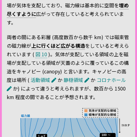
場が気体を支配しており、磁力線は基本的に空間を
埋め
尽くすように
広がって存在していると考えられていま
す。
両者の間にある彩層 (高度数百から数千 km) では磁束管
の磁力線が
上に行くほど広がる構造
をしていると考えら
れています (
図 10
)。気体が支配している領域の上を磁
場が支配している領域が天蓋のように覆っているこの構
造をキャノピー (canopy) と言います。キャノピーの高
度は場所 (
活動領域
か
静穏領域
か
コロナホール
か) によって違うと考えられますが、数百から 1500
km 程度の間であることが予想されます。