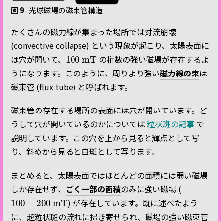
図 9
光球磁場の磁束管構造
たくさんの磁力線が集まった場所では対流崩壊
(convective collapse) という現象が起こり、太陽表面に
100
mT
は穴が開いて、
の桁数の強い磁場が存在するよ
うになります。このように、周りより強い
磁力線の束
は
磁束管 (flux tube) と呼ばれます。
磁束管の存在する場所の表面には穴が開いています。ど
うして穴が開いているのかについては
粒状斑の記事
で
説明しています。この穴を上から見ると輝点として写
り、斜めから見ると白斑として写ります。
まとめると、太陽表面ではほとんどの面積には弱い磁場
しか存在せず、
ごく一部の面積
のみに強い磁場 (
100
−
200
mT
) が存在しています。既に述べたよう
に、超粒状斑の流れに掃き寄せられ、磁場の強い磁束管