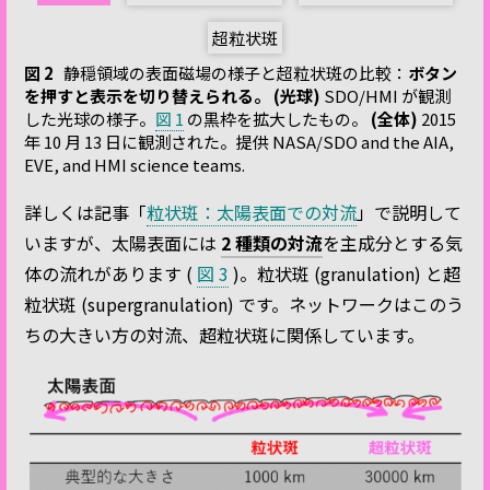
超粒状斑
図 2
静穏領域の表面磁場の様子と超粒状斑の比較：
ボタン
を押すと表示を切り替えられる。
(光球)
SDO/HMI が観測
した光球の様子。
図 1
の黒枠を拡大したもの。
(全体)
2015
年 10 月 13 日に観測された。提供 NASA/SDO and the AIA,
EVE, and HMI science teams.
詳しくは記事「
粒状斑：太陽表面での対流
」で説明して
いますが、太陽表面には
2 種類の対流
を主成分とする気
体の流れがあります (
図 3
)。粒状斑 (granulation) と超
粒状斑 (supergranulation) です。ネットワークはこのう
ちの大きい方の対流、超粒状斑に関係しています。