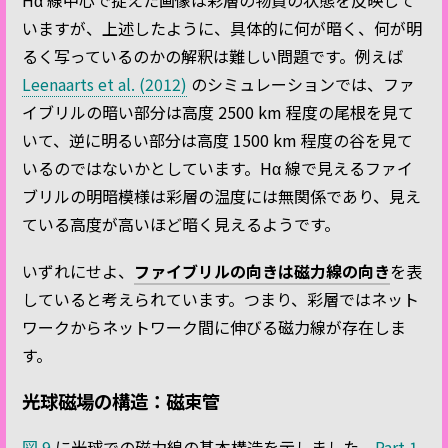
Hα 線中心で捉えた画像は彩層の物質の状態を反映して
いますが、上述したように、具体的に何が暗く、何が明
るく写っているのかの解釈は難しい問題です。例えば
Leenaarts et al. (2012)
のシミュレーションでは、ファ
イブリルの暗い部分は高度 2500 km 程度の尾根を見て
いて、逆に明るい部分は高度 1500 km 程度の谷を見て
いるのではないかとしています。Hα 線で見えるファイ
ブリルの明暗模様は彩層の温度には無関係であり、見え
ている高度が高いほど暗く見えるようです。
いずれにせよ、
ファイブリルの向きは磁力線の向き
を表
していると考えられています。つまり、彩層ではネット
ワークからネットワーク間に伸びる磁力線が存在しま
す。
光球磁場の構造：磁束管
図 9
に光球での磁力線の基本構造を示しました。
Part 1