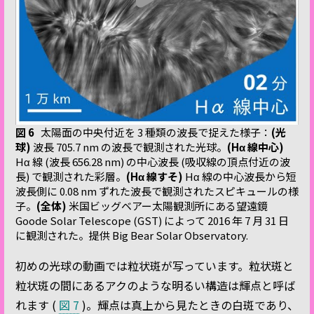
図 6
太陽面の中央付近を 3 種類の波長で捉えた様子：
(光
球)
波長 705.7 nm の波長で観測された光球。
(Hα 線中心)
Hα 線 (波長 656.28 nm) の中心波長 (吸収線の頂点付近の波
長) で観測された彩層。
(Hα 線すそ)
Hα 線の中心波長から短
波長側に 0.08 nm ずれた波長で観測されたスピキュールの様
子。
(全体)
米国ビッグベアー太陽観測所にある望遠鏡
Goode Solar Telescope (GST) によって 2016 年 7 月 31 日
に観測された。提供 Big Bear Solar Observatory.
初めの光球の動画では粒状斑が写っています。粒状斑と
粒状斑の間にあるアクのような明るい構造は輝点と呼ば
れます (
図 7
)。輝点は真上から見たときの白斑であり、