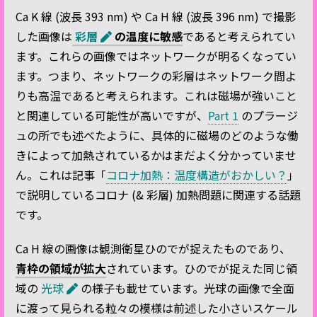
Ca K 線 (波長 393 nm) や Ca H 線 (波長 396 nm) で撮影
した画像は
彩層
の温度に敏感
であると考えられてい
ます。これらの画像ではネットワークが明るくなってい
ます。つまり、ネットワークの彩層はネットワーク間よ
りも高温であると考えられます。これは磁場が強いこと
と関連している可能性が高いですが、
Part 1
のプラージ
ュの所でも述べたように、具体的に磁場のどのような働
きによって加熱されているかはまだよく分かっていませ
ん。これは記事「
コロナ加熱：温度構造がおかしい？
」
で説明しているコロナ (& 彩層) 加熱問題に関連する話題
です。
Ca H 線の画像は観測衛星ひのでが捉えたものであり、
青枠の領域が拡大
されています。ひのでが捉えた同じ領
域の
光球
の様子も載せています。光球の画像で全面
に渡って見られる粒々の模様は前述した小さいスケール