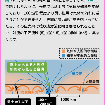
で説明したように、光球では基本的に気体が磁場を支配
100
mT
しており、
程度より弱い磁場は気体の流れに逆
らうことができません。表面に磁力線が突き刺さってい
たら、その磁力線は
粒状斑対流に掃き寄せられる
こと
で、対流の下降流域 (粒状斑と粒状斑の間の領域) に集ま
ります。