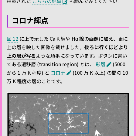
掲載された
こちらの記事
も読んでみてください。
コロナ輝点
図 12
に上で示した Ca K 線や Hα 線の画像に加え、更に
上の層を映した画像を載せました。
後ろに行くほどより
上の層が写る
ような順番になっています。ボタンに書い
てある遷移層 (transition region) とは、
彩層
(5000
から 1 万 K 程度) と
コロナ
(100 万 K 以上) の間の 10
万 K 程度の層のことです。