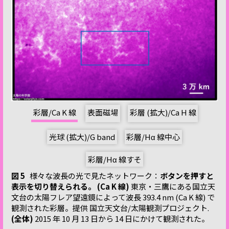
彩層/Ca K 線
表面磁場
彩層 (拡大)/Ca H 線
光球 (拡大)/G band
彩層/Hα 線中心
彩層/Hα 線すそ
図 5
様々な波長の光で見たネットワーク：
ボタンを押すと
表示を切り替えられる。
(Ca K 線)
東京・三鷹にある国立天
文台の太陽フレア望遠鏡によって波長 393.4 nm (Ca K 線) で
観測された彩層。提供 国立天文台/太陽観測プロジェクト.
(全体)
2015 年 10 月 13 日から 14 日にかけて観測された。