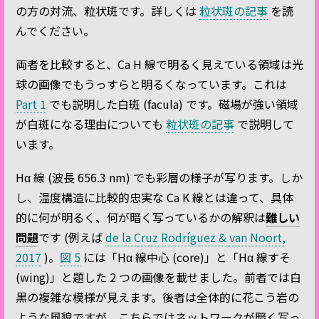
の方の対流、粒状斑です。詳しくは
粒状斑の記事
を読
んでください。
両者を比較すると、Ca H 線で明るく見えている領域は光
球の画像でもうっすらと明るくなっています。これは
Part 1
でも説明した白斑 (facula) です。磁場が強い領域
が白斑になる理由についても
粒状斑の記事
で説明して
います。
Hα 線 (波長 656.3 nm) でも彩層の様子が写ります。しか
し、温度構造に比較的忠実な Ca K 線とは違って、具体
的に何が明るく、何が暗く写っているかの解釈は
難しい
問題
です (例えば
de la Cruz Rodríguez & van Noort,
2017
)。
図 5
には「Hα 線中心 (core)」と「Hα 線すそ
(wing)」と題した 2 つの画像を載せました。前者では白
黒の複雑な模様が見えます。後者は全体的に花こう岩の
ような風貌ですが、こちらではネットワークが暗く写っ