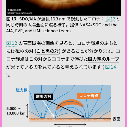
図 13
SDO/AIA が波長 19.3 nm で観測したコロナ：
図 12
と
同じ時刻の太陽全面に渡る様子。提供 NASA/SDO and the
AIA, EVE, and HMI science teams.
図 12
の表面磁場の画像を見ると、コロナ輝点のふもと
には磁極の対 (
白と黒の対
) があることが分かります。コ
ロナ輝点はこの対からコロナまで伸びた
磁力線のループ
が光っているのを見ていると考えられています (
図 14
)。