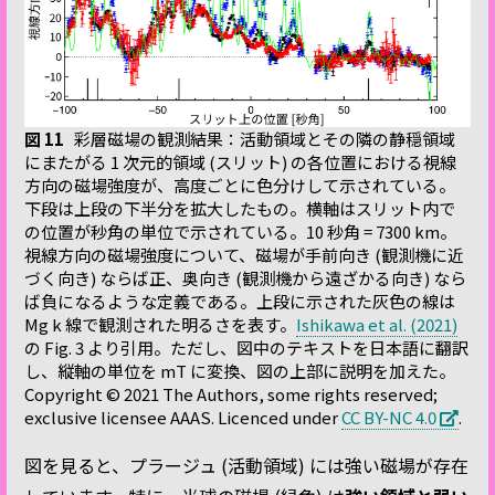
図 11
彩層磁場の観測結果：活動領域とその隣の静穏領域
にまたがる 1 次元的領域 (スリット) の各位置における視線
方向の磁場強度が、高度ごとに色分けして示されている。
下段は上段の下半分を拡大したもの。横軸はスリット内で
の位置が秒角の単位で示されている。10 秒角 = 7300 km。
視線方向の磁場強度について、磁場が手前向き (観測機に近
づく向き) ならば正、奥向き (観測機から遠ざかる向き) なら
ば負になるような定義である。上段に示された灰色の線は
Mg k 線で観測された明るさを表す。
Ishikawa et al. (2021)
の Fig. 3 より引用。ただし、図中のテキストを日本語に翻訳
し、縦軸の単位を mT に変換、図の上部に説明を加えた。
Copyright © 2021 The Authors, some rights reserved;
exclusive licensee AAAS. Licenced under
CC BY-NC 4.0
.
図を見ると、プラージュ (活動領域) には強い磁場が存在