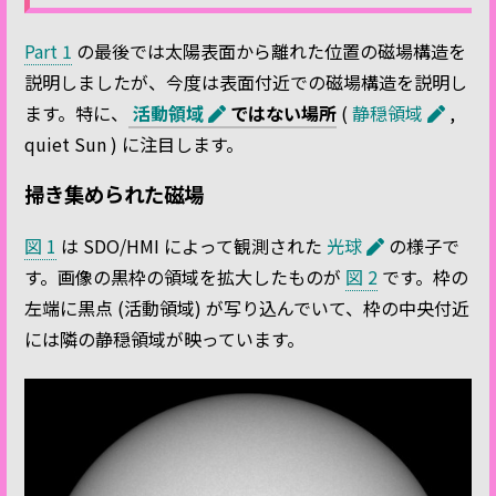
Part 1
の最後では太陽表面から離れた位置の磁場構造を
説明しましたが、今度は表面付近での磁場構造を説明し
ます。特に、
活動領域
ではない場所
(
静穏領域
,
quiet Sun ) に注目します。
掃き集められた磁場
図 1
は SDO/HMI によって観測された
光球
の様子で
す。画像の黒枠の領域を拡大したものが
図 2
です。枠の
左端に黒点 (活動領域) が写り込んでいて、枠の中央付近
には隣の静穏領域が映っています。