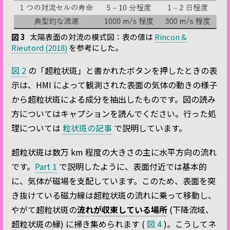
図 3
太陽表面の対流の模式図：表の値は
Rincon &
Rieutord (2018)
を参考にした。
図 2
の「超粒状斑」と書かれたボタンを押したときの表
示は、HMI によって観測された表面の気体の動きの様子
から超粒状斑による成分を抽出したものです。図の読み
方についてはキャプションを読んでください。行った処
理については
粒状斑の記事
で説明しています。
超粒状斑は数万 km 程度の大きさの主に水平方向の流れ
です。
Part 1
で説明したように、表面付近では基本的
に、気体が磁場を支配しています。このため、表面を突
き抜けている磁力線は超粒状斑の流れに乗って移動し、
やがて超粒状斑の
流れが収束している場所
(下降流域、
超粒状斑の縁) に掃き集められます (
図 4
)。こうしてネ