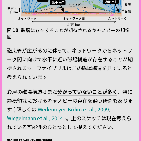
図 10
彩層に存在することが期待されるキャノピーの想像
図
磁束管が広がるのに伴って、ネットワークからネットワ
ーク間に向けて水平に近い磁場構造が存在することが期
待されます。ファイブリルはこの磁場構造を見ていると
考えられています。
彩層の磁場構造はまだ
分かっていないことが多く
、特に
静穏領域におけるキャノピーの存在を疑う研究もありま
す ( 詳しくは
Wedemeyer-Böhm et al., 2009
;
Wiegelmann et al., 2014
)。上のスケッチは現在考えら
れている可能性のひとつとして捉えてください。