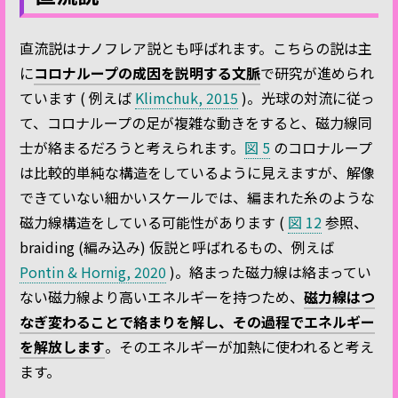
直流説はナノフレア説とも呼ばれます。こちらの説は主
に
コロナループの成因を説明する文脈
で研究が進められ
ています ( 例えば
Klimchuk, 2015
)。光球の対流に従っ
て、コロナループの足が複雑な動きをすると、磁力線同
士が絡まるだろうと考えられます。
図 5
のコロナループ
は比較的単純な構造をしているように見えますが、解像
できていない細かいスケールでは、編まれた糸のような
磁力線構造をしている可能性があります (
図 12
参照、
braiding (編み込み) 仮説と呼ばれるもの、例えば
Pontin & Hornig, 2020
)。絡まった磁力線は絡まってい
ない磁力線より高いエネルギーを持つため、
磁力線はつ
なぎ変わることで絡まりを解し、その過程でエネルギー
を解放します
。そのエネルギーが加熱に使われると考え
ます。