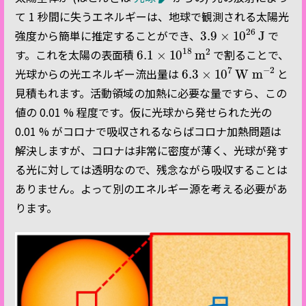
て 1 秒間に失うエネルギーは、地球で観測される太陽光
3.9
×
10
26
J
強度から簡単に推定することができ、
で
6.1
×
10
18
m
2
す。これを太陽の表面積
で割ることで、
6.3
W m
−
×
2
10
7
光球からの光エネルギー流出量は
と
見積もれます。活動領域の加熱に必要な量ですら、この
値の 0.01 % 程度です。仮に光球から発せられた光の
0.01 % がコロナで吸収されるならばコロナ加熱問題は
解決しますが、コロナは非常に密度が薄く、光球が発す
る光に対しては透明なので、残念ながら吸収することは
ありません。よって別のエネルギー源を考える必要があ
ります。