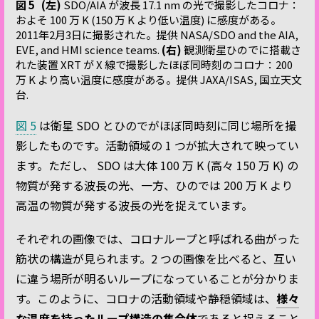
図 5
(左)
SDO/AIA が波長 17.1 nm の光で撮影したコロナ：
およそ 100 万 K (150 万 K より低い温度) に感度がある。
2011年2月3日に撮影された。提供 NASA/SDO and the AIA,
EVE, and HMI science teams.
(右)
観測衛星ひのでに搭載さ
れた装置 XRT が X 線で撮影したほぼ同時刻のコロナ：200
万 K より高い温度に感度がある。提供 JAXA/ISAS, 国立天文
台.
図 5
は衛星 SDO とひのでがほぼ同時刻に同じ場所を撮
影したものです。活動領域の 1 つが拡大されて映ってい
ます。ただし、 SDO は大体 100 万 K (高々 150 万 K) の
物質が発する波長の光、一方、ひのでは 200 万 K より
高温の物質が発する波長の光を捉えています。
それぞれの画像では、コロナループと呼ばれる曲がった
筋状の構造が見られます。2 つの画像を比べると、互い
に違う場所が明るいループになっていることが分かりま
す。このように、コロナの活動領域や静穏領域は、
様々
な温度を持ったループ構造の集合体
であると捉えること