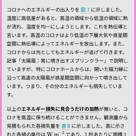
コロナへのエネルギーの出入りを
図 7
に示しました。
温度に高低差があると、高温の領域から低温の領域に熱
が流れ、温度を均一にしようとします。これを熱伝導と
言います。高温のコロナはより低温の下層大気や惑星間
空間に熱伝導によってエネルギーを放出します。また、
コロナからは光としてもエネルギーが逃げて行きます。
記事「太陽風：常に噴き出すスプリンクラー」で説明し
ていますが、特にコロナホールからは、開いた磁力線に
沿って高速の太陽風が惑星間空間に向かって噴き出して
います。つまり、その分のエネルギーも損失していま
す。
以上の
エネルギー損失に見合うだけの加熱
が無いと、コ
ロナを高温に保ち続けることができません。観測量から
見積もられた各損失量を
表 8
に示しました。表に示さ
W m
−
2
れた各値の単位は
であり、1 秒あたりに面積 1