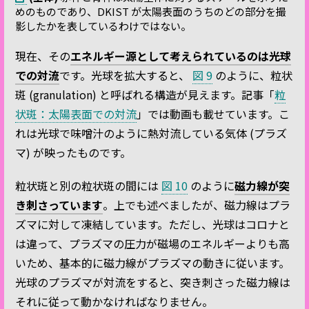
めのものであり、DKIST が太陽表面のうちのどの部分を撮
影したかを表しているわけではない。
現在、その
エネルギー源として考えられているのは光球
での対流
です。光球を拡大すると、
図 9
のように、粒状
斑 (granulation) と呼ばれる構造が見えます。記事「
粒
状斑：太陽表面での対流
」では動画も載せています。こ
れは光球で味噌汁のように熱対流している気体 (プラズ
マ) が映ったものです。
粒状斑と別の粒状斑の間には
図 10
のように
磁力線が突
き刺さっています
。上でも述べましたが、磁力線はプラ
ズマに対して凍結しています。ただし、光球はコロナと
は違って、プラズマの圧力が磁場のエネルギーよりも高
いため、基本的に磁力線がプラズマの動きに従います。
光球のプラズマが対流をすると、突き刺さった磁力線は
それに従って動かなければなりません。