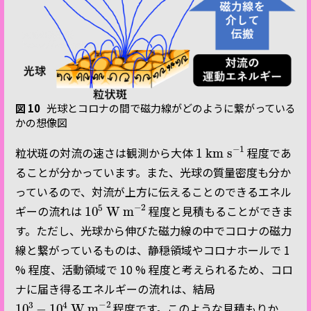
図 10
光球とコロナの間で磁力線がどのように繋がっている
かの想像図
1
km s
−
1
粒状斑の対流の速さは観測から大体
程度であ
ることが分かっています。また、光球の質量密度も分か
っているので、対流が上方に伝えることのできるエネル
10
W m
−
5
2
ギーの流れは
程度と見積もることができま
す。ただし、光球から伸びた磁力線の中でコロナの磁力
線と繋がっているものは、静穏領域やコロナホールで 1
% 程度、活動領域で 10 % 程度と考えられるため、コロ
ナに届き得るエネルギーの流れは、結局
10
W m
−
3
2
−
10
4
程度です。このような見積もりか