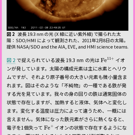
図 2
波長 19.3 nm の光 (X 線に近い紫外線) で撮られた太
陽：SDO/HMI によって観測された、2011年2月8日の太陽。
提供 NASA/SDO and the AIA, EVE, and HMI science teams.
Fe
11
+
図 2
で捉えられている波長 19.3 nm の光は
イオ
ンが発しています。太陽の構成元素は主に水素とヘリウ
ムですが、それより原子番号の大きい元素も微小量含ま
れます。図はそのような「不純物」の一種である鉄が発
する光を見ています。我々の身の回りの鉄は通常固体の
状態で存在しますが、加熱すると液体、気体へと変化し
ます。変化する温度は圧力によって違うため、一概には
言えません。気体になった鉄元素がさらに熱くなると、
Fe
+
電子を1個失って
イオンの状態で存在するようにな