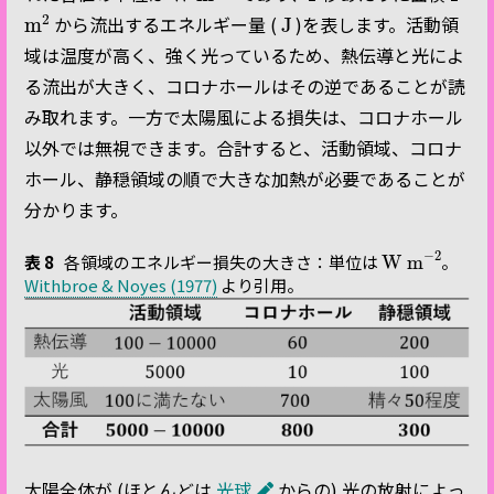
m
2
J
から流出するエネルギー量 (
)を表します。活動領
域は温度が高く、強く光っているため、熱伝導と光によ
る流出が大きく、コロナホールはその逆であることが読
み取れます。一方で太陽風による損失は、コロナホール
以外では無視できます。合計すると、活動領域、コロナ
ホール、静穏領域の順で大きな加熱が必要であることが
分かります。
W m
−
2
表 8
各領域のエネルギー損失の大きさ：単位は
。
Withbroe & Noyes (1977)
より引用。
太陽全体が (ほとんどは
光球
からの) 光の放射によっ