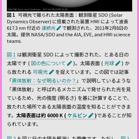
図 1
可視光で撮られた太陽表面：観測衛星 SDO (Solar
Dynamics Observer) に搭載された装置 HMI によって波長
617.3 nm 付近の
連続光
で観測された、2011年2月8日の
太陽。提供 NASA/SDO and the AIA, EVE, and HMI science
teams.
図 1
は観測衛星 SDO によって撮影された、とある日の
太陽です (
図の色について
)。太陽表面 (
光球
) か
ら放たれる
可視光
を捉えています。この図では記事
「
黒体放射：なぜ明るいのか？
」で説明しているような
「黒体放射」と呼ばれるメカニズムで発せられた光を見
ているため、光の強度 (明るさ) を基に計算することで、
放たれた場所である太陽表面の温度を知ることができま
す。
太陽表面は約 6000 K (
ケルビン
)
であることが知
られています。
図 2
も同じ日の太陽を観測した画像です。ただし、
図 1