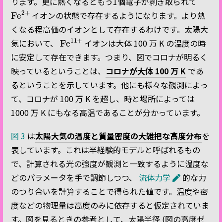
ります。更に熱くなるともう1個電子が剥ぎ取られて
Fe
2
+
イオンの状態で存在するようになります。より熱
くなる程高価のイオンとして存在するわけです。太陽大
Fe
11
+
気において、
イオンは大体 100 万 K の温度の時
に安定して存在できます。つまり、図でコロナが明るく
映っているということは、
コロナが大体 100 万 K
であ
るということを示しています。他にも様々な観測によっ
て、コロナが 100 万 K を超し、時と場所によっては
1000 万 K にもなる高温であることが分かっています。
図 3
は
太陽大気の温度と質量密度の大雑把な高度分布
を
表しています。これは半経験的モデルと呼ばれるもの
で、計算される光の強度が観測と一致するように温度な
どのパラメータを手で調節しつつ、
流体力学
的な力
のつり合いを計算することで得られた値です。温度や密
度などの物理量は高度のみに依存すると仮定されていま
す。図を見るときの参考として、太陽半径 (図の高度ゼ