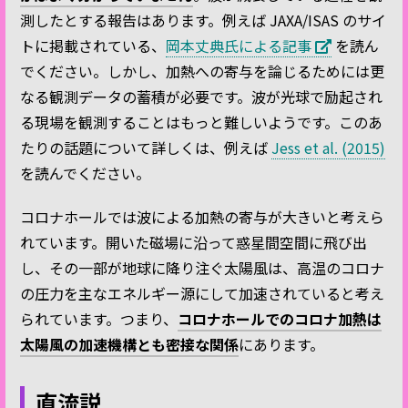
測したとする報告はあります。例えば JAXA/ISAS のサイ
トに掲載されている、
岡本丈典氏による記事
を読ん
でください。しかし、加熱への寄与を論じるためには更
なる観測データの蓄積が必要です。波が光球で励起され
る現場を観測することはもっと難しいようです。このあ
たりの話題について詳しくは、例えば
Jess et al. (2015)
を読んでください。
コロナホールでは波による加熱の寄与が大きいと考えら
れています。開いた磁場に沿って惑星間空間に飛び出
し、その一部が地球に降り注ぐ太陽風は、高温のコロナ
の圧力を主なエネルギー源にして加速されていると考え
られています。つまり、
コロナホールでのコロナ加熱は
太陽風の加速機構とも密接な関係
にあります。
直流説