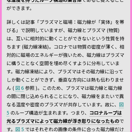
ができます。
詳しくは記事「プラズマと磁場：磁力線が「実体」を帯
びる」で説明していますが、磁力線とプラズマ (物質)
は、互いに相対的に動くことができないという性質を持
ちます (磁力線凍結)。コロナでは物質の密度が薄く、相
対的に磁場のエネルギーが強いため、磁力線はプラズマ
に構うことなく空間を埋め尽くすように分布していま
す。磁力線凍結により、プラズマはその磁力線に沿って
しか動くことができず、垂直な方向には熱も伝わりませ
ん (
図 6
参照 )。このため、プラズマは磁力線と磁力線
の間に閉じ込められることになり、磁力線をまたいで異
なる温度や密度のプラズマが共存しています。故に、
図
5
のループ構造が生まれます。つまり、
コロナループは
光るプラズマによって磁力線が浮き彫りになったもの
で
す。
図 5
ではそれぞれの画像の条件に合った磁力線だけ