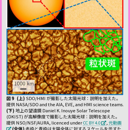
図 9
(上)
SDO/HMI が撮影した太陽光球：説明を加えた。
提供 NASA/SDO and the AIA, EVE, and HMI science teams.
(下)
地上の望遠鏡 Daniel K. Inouye Solar Telescope
(DKIST) が高解像度で撮影した太陽光球：説明を加えた。
提供 NSO/NSF/AURA, licenced under
CC BY 4.0
,
元動画
(全体)
赤枠と青枠は太陽全体に対するスケールを示すた