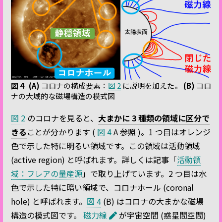
図 4
(A)
コロナの構成要素：
図 2
に説明を加えた。
(B)
コロ
ナの大域的な磁場構造の模式図
図 2
のコロナを見ると、
大まかに 3 種類の領域に区分で
きる
ことが分かります (
図 4
A 参照 )。1 つ目はオレンジ
色で示した特に明るい領域です。この領域は活動領域
(active region) と呼ばれます。詳しくは記事「
活動領
域：フレアの量産源
」で取り上げています。2 つ目は水
色で示した特に暗い領域で、コロナホール (coronal
hole) と呼ばれます。
図 4
(B) はコロナの大まかな磁場
構造の模式図です。
磁力線
が宇宙空間 (惑星間空間)