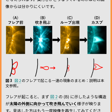
像からは分かりにくいです。
図 3
図 2
のフレアで起こる一連の現象のまとめ：説明は本
文参照。
フレアが起こると、まず
図 2
の (B) に示したような構造
が
太陽の外側に向かって吹き飛んでいく
様子が映りま
す。見逃した方はもう一度映像を再生してみてくださ