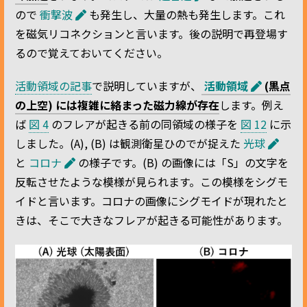
ので
衝撃波
も発生し、大量の熱も発生します。これ
を磁気リコネクションと言います。後の説明で再登場す
るので覚えておいてください。
活動領域の記事
で説明していますが、
活動領域
(黒点
の上空) には複雑に絡まった磁力線が存在
します。例え
ば
図 4
のフレアが起きる前の同領域の様子を
図 12
に示
しました。(A), (B) は観測衛星ひのでが捉えた
光球
と
コロナ
の様子です。(B) の画像には「S」の文字を
反転させたような模様が見られます。この模様をシグモ
イドと言います。コロナの画像にシグモイドが現れたと
きは、そこで大きなフレアが起きる可能性があります。