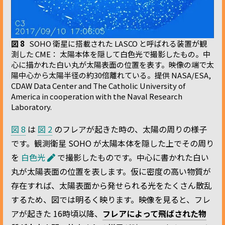
図 8
SOHO 衛星に搭載された LASCO と呼ばれる装置が観
測した CME： 太陽本体を隠して白色光で撮影したもの。中
心に描かれた白い丸が太陽表面の位置を表す。映像の端で太
陽中心から太陽半径の約30倍離れている。提供 NASA/ESA,
CDAW Data Center and The Catholic University of
America in cooperation with the Naval Research
Laboratory.
図 8
は
図 2
のフレアが起きた時の、太陽の周りの様子
です。観測衛星 SOHO が太陽本体を隠した上でその周り
を
白色光
で撮影したものです。中心に書かれた白い
丸が太陽表面の位置を表します。仮に密度の高い物質が
存在すれば、太陽表面から発せられる光をたくさん散乱
するため、図では明るく映ります。映像を見ると、フレ
アが起きた 16時頃以降、
フレアによって飛ばされた物