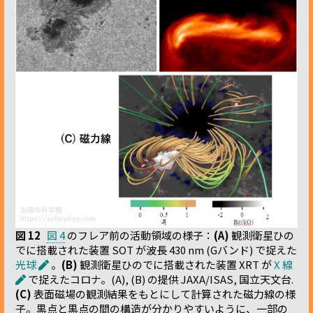
図 12
図 4
のフレア前の活動領域の様子：
(A)
観測衛星ひの
でに搭載された装置 SOT が波長 430 nm (Gバンド) で捉えた
光球
。
(B)
観測衛星ひのでに搭載された装置 XRT が
X 線
で捉えたコロナ。(A), (B) の提供 JAXA/ISAS, 国立天文台.
(C)
表面磁場の観測結果をもとにして計算された磁力線の様
子。黒点と黒点の間の構造が分かりやすいように、一部の