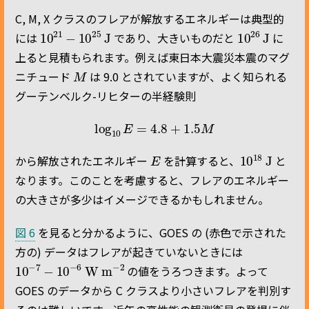
C, M, X クラスのフレアが解放するエネルギーは典型的
10
21
−
10
25
J
10
26
J
には
であり、大きいものだと
に
上ると見積もられます。例えば東日本大震災本震のマグ
M
ニチュード
は 9.0 とされていますが、よく知られる
グーテンベルク-リヒターの半経験則
log
10
E
=
4.8
+
1.5
M
E
10
18
J
から解放されたエネルギー
を計算すると、
と
なります。このことを考慮すると、フレアのエネルギー
の大きさが多少はイメージできるかもしれません。
図 6
を見ると分かるように、GOES の (赤色で示された
方の) データはフレアが起きていないときには
10
W m
−
−
2
7
−
10
−
6
の値をうろつきます。よって
GOES のデータから C クラスより小さいフレアを判別す