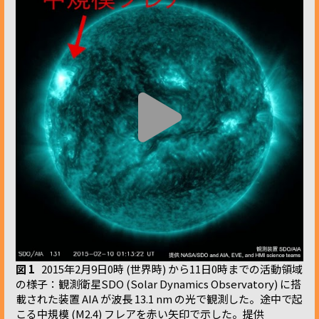
図 1
2015年2月9日0時 (世界時) から11日0時までの活動領域
の様子：観測衛星SDO (Solar Dynamics Observatory) に搭
載された装置 AIA が波長 13.1 nm の光で観測した。途中で起
こる中規模 (M2.4) フレアを赤い矢印で示した。提供