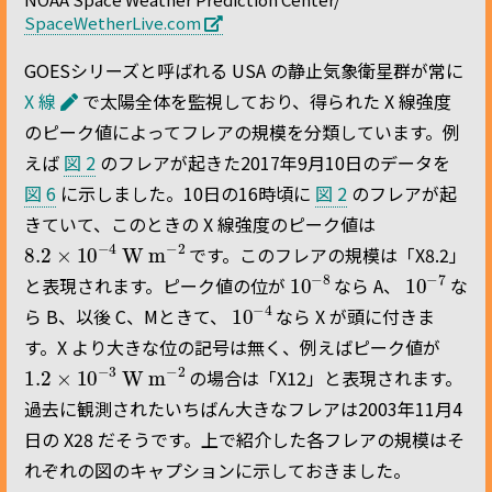
SpaceWetherLive.com
GOESシリーズと呼ばれる USA の静止気象衛星群が常に
X 線
で太陽全体を監視しており、得られた X 線強度
のピーク値によってフレアの規模を分類しています。例
えば
図 2
のフレアが起きた2017年9月10日のデータを
図 6
に示しました。10日の16時頃に
図 2
のフレアが起
きていて、このときの X 線強度のピーク値は
8.2
W m
−
×
2
10
−
4
です。このフレアの規模は「X8.2」
10
−
8
10
−
7
と表現されます。ピーク値の位が
なら A、
な
10
−
4
ら B、以後 C、Mときて、
なら X が頭に付きま
す。X より大きな位の記号は無く、例えばピーク値が
1.2
W m
−
×
2
10
−
3
の場合は「X12」と表現されます。
過去に観測されたいちばん大きなフレアは2003年11月4
日の X28 だそうです。上で紹介した各フレアの規模はそ
れぞれの図のキャプションに示しておきました。