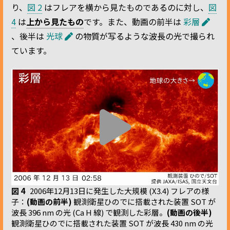
り、
図 2
はフレアを横から見たものであるのに対し、
図
4
は
上から見たもの
です。また、動画の前半は
彩層
、後半は
光球
の物質が写るような波長の光で撮られ
ています。
図 4
2006年12月13日に発生した大規模 (X3.4) フレアの様
子：
(動画の前半)
観測衛星ひのでに搭載された装置 SOT が
波長 396 nm の光 (Ca H 線) で観測した彩層。
(動画の後半)
観測衛星ひのでに搭載された装置 SOT が波長 430 nm の光