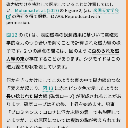
磁力線だけを抜粋して図示していることに注意してほし
い。
Muhamad et al. (2017)
の Figure 2, (a)。
米国天文学会
の許可を得て掲載。© AAS. Reproduced with
permission.
図 12
の (C) は、表面磁場の観測結果に基づいて電磁気
学的な力のつり合いを解くことで計算された磁力線の様
子です。2 つの黒点の間には、図のように
歪められた磁
力線の束
が存在することがあります。シグモイドはこの
磁力線の形状を表しています。
何かをきっかけにしてこのような束の中で磁力線のつな
ぎ変えが起こり、
図 13
に赤とピンク色で示したような
長い捻じれた磁力線
(磁気ロープ) が形成されることがあ
ります。磁気ロープはその後、上昇を始めます。記事
「プロミネンス：コロナに浮かぶ謎の雲」でも説明して
いますが、この原因については複数の説が考えられてお
り、まだよく分かっていません。