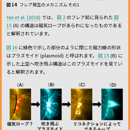
図 14
フレア発生のメカニズム その1
Yan et al. (2018)
では、
図 2
のフレア前に見られた
図
15
(A) の構造は磁気ロープがあらわになったものである
と解釈されています。
図 16
に緑色で示した部分のように閉じた磁力線の形状
はプラズモイド (plasmoid) と呼ばれます。
図 15
(B) に
示した上空へ吹き飛ぶ構造はこのプラズモイドを見てい
ると解釈されます。