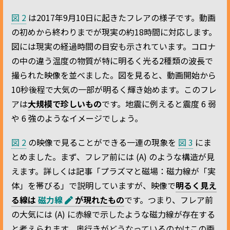
図 2
は2017年9月10日に起きたフレアの様子です。動画
の初めから終わりまでが現実の約18時間に対応します。
図には現実の経過時間の目安も示されています。コロナ
の中の違う温度の物質が特に明るく光る2種類の波長で
撮られた映像を並べました。図を見ると、動画開始から
10秒後程で大気の一部が明るく輝き始めます。このフレ
アは
大規模で珍しいもの
です。地震に例えると震度 6 弱
や 6 強のようなイメージでしょう。
図 2
の映像で見ることができる一連の現象を
図 3
にま
とめました。まず、フレア前には (A) のような構造が見
えます。詳しくは記事「プラズマと磁場：磁力線が「実
体」を帯びる」で説明していますが、映像で
明るく見え
る線は
磁力線
が現れたもの
です。つまり、フレア前
の大気には (A) に赤線で示したような磁力線が存在する
と考えられます。奥行きがどうなっているのかはこの画