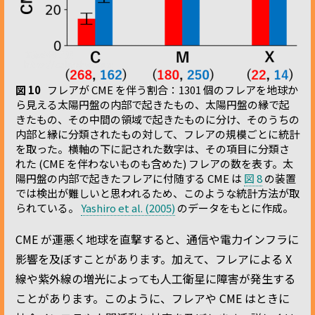
図 10
フレアが CME を伴う割合：1301 個のフレアを地球か
ら見える太陽円盤の内部で起きたもの、太陽円盤の縁で起
きたもの、その中間の領域で起きたものに分け、そのうちの
内部と縁に分類されたもの対して、フレアの規模ごとに統計
を取った。横軸の下に記された数字は、その項目に分類さ
れた (CME を伴わないものも含めた) フレアの数を表す。太
陽円盤の内部で起きたフレアに付随する CME は
図 8
の装置
では検出が難しいと思われるため、このような統計方法が取
られている。
Yashiro et al. (2005)
のデータをもとに作成。
CME が運悪く地球を直撃すると、通信や電力インフラに
影響を及ぼすことがあります。加えて、フレアによる X
線や紫外線の増光によっても人工衛星に障害が発生する
ことがあります。このように、フレアや CME はときに