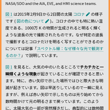
NASA/SDO and the AIA, EVE, and HMI science teams.
図 1
は2015年2月9日から2日間の太陽
コロナ
の様子
です (
図の色について
)。コロナの中でも特に熱い温
度である、1000万 K の物質が生成されると明るく輝く
ような波長の光で撮影されたものです。なぜ特定の波長
で撮影するとコロナだけを明るく写すことができるのか
については記事「
スペクトル線：なぜ様々な光で観測す
るのか？
」で説明しています。
図 1
を見ると、大気の中のいたるところで
チカチカと一
瞬輝くような現象
が起きていることが確認できると思い
ます。特に、赤い矢印で示した場所ではひと際大きな明
滅が起きています。図は早送りしているので一瞬に見え
ますが、例えば赤い矢印で示したものは光り始めてから
数時間かけて元の明るさまで戻っています。このよう
に、太陽大気の一部が突然輝きだし、典型的には数時間