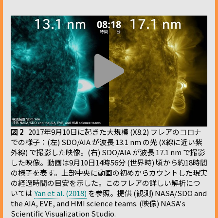
図 2
2017年9月10日に起きた大規模 (X8.2) フレアのコロナ
での様子：(左) SDO/AIA が波長 13.1 nm の光 (X線に近い紫
外線) で撮影した映像。(右) SDO/AIA が波長 17.1 nm で撮影
した映像。動画は9月10日14時56分 (世界時) 頃から約18時間
の様子を表す。上部中央に動画の初めからカウントした現実
の経過時間の目安を示した。このフレアの詳しい解析につ
いては
Yan et al. (2018)
を参照。提供 (観測) NASA/SDO and
the AIA, EVE, and HMI science teams. (映像) NASA's
Scientific Visualization Studio.