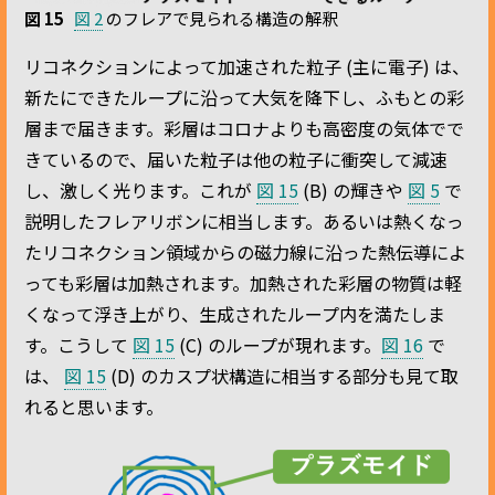
図 15
図 2
のフレアで見られる構造の解釈
リコネクションによって加速された粒子 (主に電子) は、
新たにできたループに沿って大気を降下し、ふもとの彩
層まで届きます。彩層はコロナよりも高密度の気体でで
きているので、届いた粒子は他の粒子に衝突して減速
し、激しく光ります。これが
図 15
(B) の輝きや
図 5
で
説明したフレアリボンに相当します。あるいは熱くなっ
たリコネクション領域からの磁力線に沿った熱伝導によ
っても彩層は加熱されます。加熱された彩層の物質は軽
くなって浮き上がり、生成されたループ内を満たしま
す。こうして
図 15
(C) のループが現れます。
図 16
で
は、
図 15
(D) のカスプ状構造に相当する部分も見て取
れると思います。