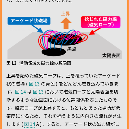
図 13
活動領域の磁力線の想像図
上昇を始めた磁気ロープは、上を覆っていたアーケード
状の磁場 (
図 13
の青色 ) をどんどん巻き込んでいきま
す。
図 14
は
図 13
において磁気ロープと太陽表面を切
断するような鉛直面における位置関係を表したもので
す。磁気ロープが上昇すると、もともとあった場所が低
密度になるため、それを補うように内向きの流れが発生
します (
図 14
A )。すると、アーケード状の磁力線がこ