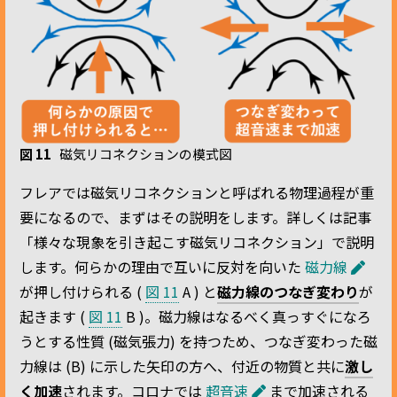
図 11
磁気リコネクションの模式図
フレアでは磁気リコネクションと呼ばれる物理過程が重
要になるので、まずはその説明をします。詳しくは記事
「様々な現象を引き起こす磁気リコネクション」で説明
します。何らかの理由で互いに反対を向いた
磁力線
が押し付けられる (
図 11
A ) と
磁力線のつなぎ変わり
が
起きます (
図 11
B )。磁力線はなるべく真っすぐになろ
うとする性質 (磁気張力) を持つため、つなぎ変わった磁
力線は (B) に示した矢印の方へ、付近の物質と共に
激し
く加速
されます。コロナでは
超音速
まで加速される