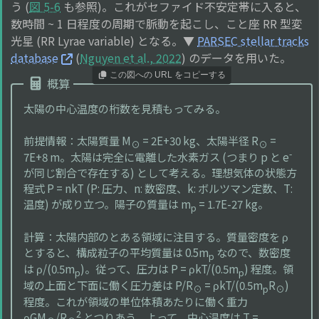
う (
図 5-6
も参照)。これがセファイド不安定帯に入ると、
数時間 ~ 1 日程度の周期で脈動を起こし、こと座 RR 型変
光星 (RR Lyrae variable) となる。▼
PARSEC stellar tracks
database
(
Nguyen et al., 2022
) のデータを用いた。
この図への URL をコピーする
概算
太陽の中心温度の桁数を見積もってみる。
前提情報：太陽質量 M
= 2E+30 kg、太陽半径 R
=
⊙
⊙
-
7E+8 m。太陽は完全に電離した水素ガス (つまり p と e
が同じ割合で存在する) として考える。理想気体の状態方
程式 P = nkT (P: 圧力、n: 数密度、k: ボルツマン定数、T:
温度) が成り立つ。陽子の質量は m
= 1.7E-27 kg。
p
計算：太陽内部のとある領域に注目する。質量密度を ρ
とすると、構成粒子の平均質量は 0.5m
なので、数密度
p
は ρ/(0.5m
)。従って、圧力は P = ρkT/(0.5m
) 程度。領
p
p
域の上面と下面に働く圧力差は P/R
= ρkT/(0.5m
R
)
⊙
p
⊙
程度。これが領域の単位体積あたりに働く重力
2
ρGM
/R
とつりあう。よって、中心温度は T =