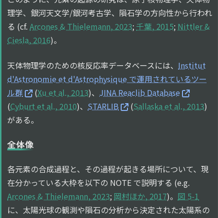
理学、銀河天文学/銀河考古学、隕石学の方向性から行われ
る (cf.
Arcones & Thielemann, 2023
;
千葉, 2015
;
Nittler &
Ciesla, 2016
)。
天体物理学のための核反応率データベースには、
Institut
d'Astronomie et d'Astrophysique で運用されているツー
ル群
(
Xu et al., 2013
)、
JINA Reaclib Database
(
Cyburt et al., 2010
)、
STARLIB
(
Sallaska et al., 2013
)
がある。
全体像
各元素の合成過程と、その過程が起きる場所について、現
在分かっている大枠を以下の NOTE で説明する (e.g.
Arcones & Thielemann, 2023
;
岡村ほか, 2017
)。
図 5-1
に、太陽光球の観測や隕石の分析から決定された太陽系の