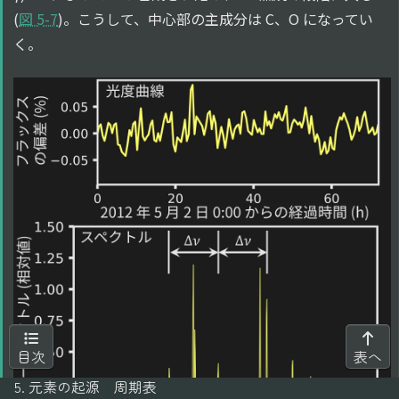
(
図 5-7
)。こうして、中心部の主成分は C、O になってい
く。
目次
表へ
5. 元素の起源
周期表