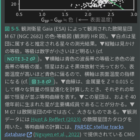
図 5-5.
観測衛星 Gaia (ESA) によって観測された散開星団
M 67 (NGC 2682) の色-等級図 (観測的 HR 図)。▼白点は星
団に属すると推定される星々の測光結果。▼縦軸は見かけ
の等級。等級は数字が小さいほど明るい (cf.
)。▼横軸は青色の波長帯の等級と赤色の波
NOTE 3-2
長帯の等級の差。恒星はおよそ黒体放射で光っており、表
面温度が高いほど青色に偏るので、横軸は表面温度の指標
になる (cf.
)。▼曲線は、金属量を Z = 0.015 と
図 3-8
して様々な質量の恒星進化を計算したとき、それぞれの年
齢で恒星が並ぶ等時曲線を表す。▼この星団は、およそ 40
億年前に生まれた星が主要構成員であることが分かる。▼
M 67 は散開星団の中では古く、大きなものである。▼観測
データには
Hunt & Reffert (2023)
の散開星団カタログを
用いた。等時曲線の計算には、
PARSEC stellar tracks
database
(
Nguyen et al., 2022
) で提供されている CMD