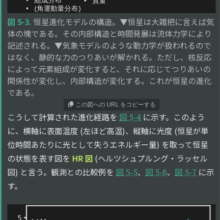
図 5-3.
恒星進化モデルの構造。▼恒星は大雑把に言えば気
体の塊である。その内部構造と時間発展は流体力学により
記述される。▼気象モデルのような動力学が扱われるので
はなく、静的な力のつりあいが解かれる。ただし、核反応
によって元素組成が変化すると、それに応じてつりあいの
関係性が変化し、内部構造が変化する。これが恒星の進化
である。
この図への URL をコピーする
こうして計算された進化経路を
図 5-4
に示す。このよう
に、横軸に表面温度 (左ほど高温)、縦軸に光度 (恒星が単
位時間あたりに光として失うエネルギー量) を取って恒星
の状態を表す図を
HR 図
(ヘルツシュプルング・ラッセル
図) と言う。観測との比較例を
図 5-5
、
図 5-6
、
図 5-7
に示
す。