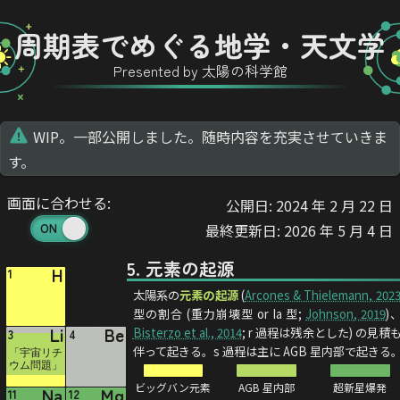
周期表でめぐる
地学・天文学
Presented by 太陽の科学館
WIP。一部公開しました。随時内容を充実させていきま
す。
画面に合わせる:
公開日: 2024 年 2 月 22 日
最終更新日: 2026 年 5 月 4 日
5. 元素の起源
H
1
太陽系の
元素の起源
(
Arcones & Thielemann, 202
型の割合 (重力崩壊型 or Ia 型;
Johnson, 2019
)
Li
Be
Bisterzo et al., 2014
; r 過程は残余とした) の
3
4
伴って起きる。s 過程は主に AGB 星内部で起き
「宇宙リチ
ウム問題」
ビッグバン元素
AGB 星内部
超新星爆発
Na
Mg
11
12