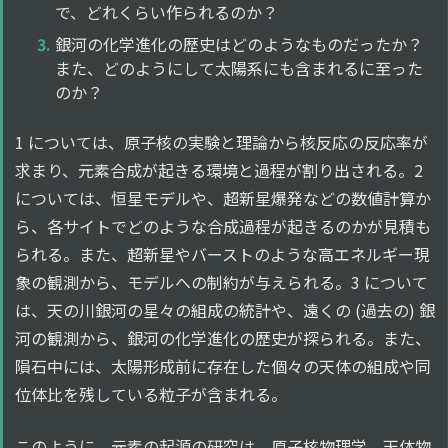
で、どれくらい作られるのか？
銀河の化学進化の歴史はどのようなものだったか？
また、どのようにして太陽系にも含まれるに至った
のか？
1 については、原子核の実験と理論から核反応の反応率が
求まり、元素合成が起きる環境と過程が割り出される。2
については、恒星モデルや、超新星爆発などの数値計算か
ら、各サイトでどのような合成過程が起きるのかが見積も
られる。また、超新星やバーストのような高エネルギー現
象の観測から、モデルへの制約が与えられる。3 について
は、天の川銀河の星々の組成の統計や、遠くの (過去の) 銀
河の観測から、銀河の化学進化の歴史が探られる。また、
隕石中には、太陽形成前に存在した個々の天体の組成や同
位体比を残している粒子が含まれる。
このように、元素の起源の研究は、原子核物理学、天体物