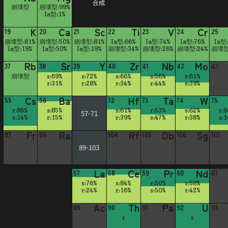
合成
崩壊型
崩壊型:99%
Ia型:1%
K
Ca
Sc
Ti
V
Cr
19
20
21
22
23
24
25
崩壊型:81%
崩壊型:50%
崩壊型:81%
Ia型:66%
Ia型:74%
Ia型:76%
Ia型
Ia型:19%
Ia型:50%
Ia型:19%
崩壊型:34%
崩壊型:26%
崩壊型:24%
崩壊型
Rb
Sr
Y
Zr
Nb
Mo
37
38
39
40
41
42
43
崩壊型
s:69%
s:72%
s:66%
s:56%
r:61%
r:31%
r:28%
r:34%
r:44%
s:39%
Cs
Ba
Hf
Ta
W
55
56
72
73
74
75
r:86%
s:85%
s:61%
r:53%
s:62%
r:
57-71
s:14%
r:15%
r:39%
s:47%
r:38%
s:
Fr
Ra
Rf
Db
Sg
87
88
104
105
106
107
89-103
La
Ce
Pr
Nd
57
58
59
60
61
s:76%
s:84%
r:50%
s:58%
r:24%
r:16%
s:50%
r:42%
Ac
Th
Pa
U
89
90
91
92
93
r
r