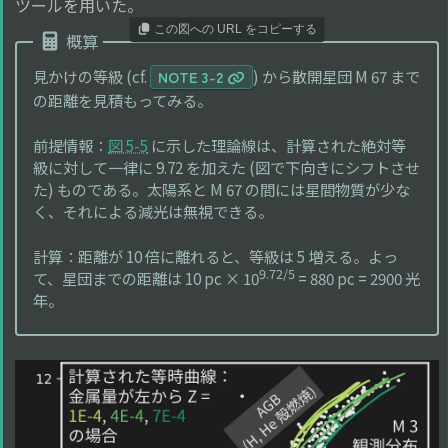
ツールを用いた。
この図への URL をコピーする
概算
見かけの等級 (cf.
) から散開星団 M 67 まで
NOTE 3-2
の距離を見積もってみる。
前提情報：
図 5-5
に示した理論線は、計算された絶対等
級に対して一律に 9.72 を加えた (図で下向きにシフトさせ
た) ものである。太陽系と M 67 の間には星間物質が少な
く、それによる減光は無視できる。
計算：距離が 10 倍に離れると、等級は 5 増える。よっ
9.72/5
て、星団までの距離は 10 pc × 10
= 880 pc = 2900 光
年。