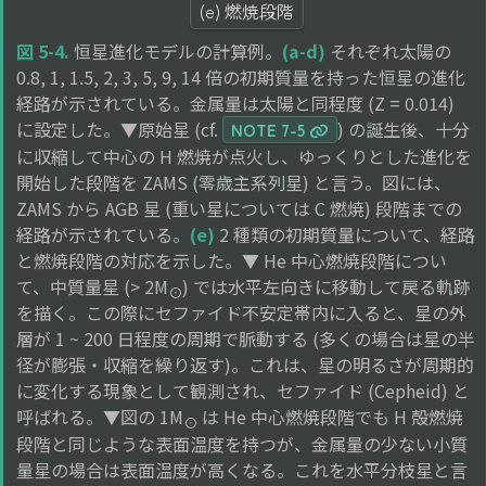
(e) 燃焼段階
図 5-4.
恒星進化モデルの計算例。
(a-d)
それぞれ太陽の
0.8, 1, 1.5, 2, 3, 5, 9, 14 倍の初期質量を持った恒星の進化
経路が示されている。金属量は太陽と同程度 (Z = 0.014)
に設定した。▼原始星 (cf.
) の誕生後、十分
NOTE 7-5
に収縮して中心の H 燃焼が点火し、ゆっくりとした進化を
開始した段階を ZAMS (零歳主系列星) と言う。図には、
ZAMS から AGB 星 (重い星については C 燃焼) 段階までの
経路が示されている。
(e)
2 種類の初期質量について、経路
と燃焼段階の対応を示した。▼ He 中心燃焼段階につい
て、中質量星 (> 2M
) では水平左向きに移動して戻る軌跡
⊙
を描く。この際にセファイド不安定帯内に入ると、星の外
層が 1 ~ 200 日程度の周期で脈動する (多くの場合は星の半
径が膨張・収縮を繰り返す)。これは、星の明るさが周期的
に変化する現象として観測され、セファイド (Cepheid) と
呼ばれる。▼図の 1M
は He 中心燃焼段階でも H 殻燃焼
⊙
段階と同じような表面温度を持つが、金属量の少ない小質
量星の場合は表面温度が高くなる。これを水平分枝星と言