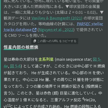
既に死んでいる。分布に現れている軽い星も、その質量が
大きいほど進んだ燃焼段階にある。▼球状星団の金属量
は、一般に太陽よりも少ない (太陽は Z = 0.01 ~ 0.02)。▼
観測データには
Vasiliev & Baumgardt (2021)
の球状星団
カタログを用いた。等時曲線の計算には、
PARSEC stellar
tracks database
(
Nguyen et al., 2022
) で提供されてい
る CMD ツールを用いた。
この図への URL をコピーする
恒星内部の核燃焼
星は寿命の大部分を
主系列星
(main sequence star;
図 5-
4e
,
図 5-6
) として過ごすが、このときには中心部で H 燃焼
が起きており、 He が生成されている。中心部の H を使い
果たすと、中心には He 層、その周りに H 層を持つ状態に
なっており、2 つの層の境界で H 燃焼が起きる (殻燃焼と
言う)。このとき、星は赤色 (超) 巨星に進化していく。中
4
心温度が 1 億 K になると、三重アルファ反応
He(2α,
12
γ)
C によって C が合成され始め、He 燃焼の段階に入る