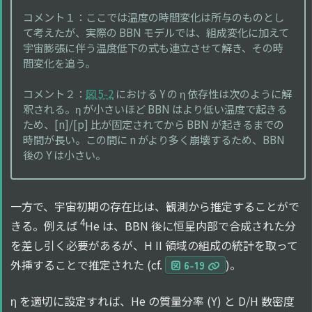
コメント１：ここでは温度の時間変化は所与のものとし
て考えたが、実際の BBN モデルでは、組成変化に加えて
宇宙膨張に伴う温度低下の式も連立させて解き、その時
間変化を追う。
コメント２：
図 5-2
における Y の η 依存性は次のように解
釈される。η が小さいほど BBN はより低い温度で起きる
ため、[n]/[p] 比が固定されてから BBN が起きるまでの
時間が長い。この間に n がより多く崩壊するため、BBN
後の Y は小さい。
一方で、宇宙初期の存在比は、観測から推定することがで
4
きる。例えば
He は、BBN 後に恒星内部で合成された分
を差し引く必要があるが、H II 領域の組成の統計を取って
外挿することで推定された (cf.
)。
図 6-19
η を適切に設定すれば、He の質量分率 (Y) と D/H 数密度