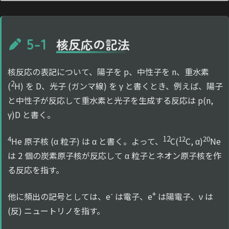
5-1
核反応の記法
核反応の表記について、陽子を p、中性子を n、重水素
2
(
H) を D、光子 (ガンマ線) を γ と書くとき、例えば、陽子
と中性子が反応して重水素と光子を生成する反応は p(n,
γ)D と書く。
4
12
12
20
He 原子核 (α 粒子) は α と書く。よって、
C(
C, α)
Ne
は 2 個の炭素原子核が反応して α 粒子とネオン原子核を作
る反応を指す。
-
+
他に頻出の記号としては、e
は電子、e
は陽電子、ν は
(反) ニュートリノを指す。