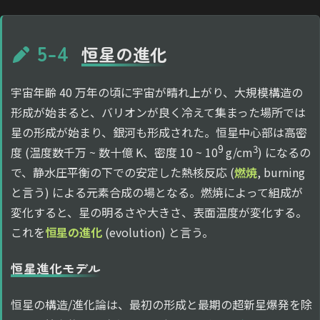
5-4
恒星の進化
宇宙年齢 40 万年の頃に宇宙が晴れ上がり、大規模構造の
形成が始まると、バリオンが良く冷えて集まった場所では
星の形成が始まり、銀河も形成された。恒星中心部は高密
9
3
度 (温度数千万 ~ 数十億 K、密度 10 ~ 10
g/cm
) になるの
で、静水圧平衡の下での安定した熱核反応 (
燃焼
, burning
と言う) による元素合成の場となる。燃焼によって組成が
変化すると、星の明るさや大きさ、表面温度が変化する。
これを
恒星の進化
(evolution) と言う。
恒星進化モデル
恒星の構造/進化論は、最初の形成と最期の超新星爆発を除