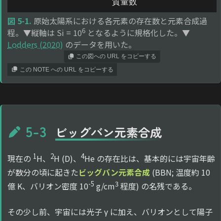
図 5-1.
原始太陽系における各元素の存在数と元素合成過
6
程。▼縦軸は Si = 10
となるように規格化した。▼
Lodders (2020)
のデータを用いた。
この図への URL をコピーする
この NOTE への URL をコピーする
5-3
ビッグバン元素合成
1
2
4
現在の
H、
H (D)、
He の存在比は、基本的には宇宙年齢
が数分の頃に起きた
ビッグバン元素合成
(BBN; 温度約 10
-5
3
億 K、バリオン密度 10
g/cm
程度) の名残である。
その少し前、宇宙には光子 γ に加え、バリオンとして陽子