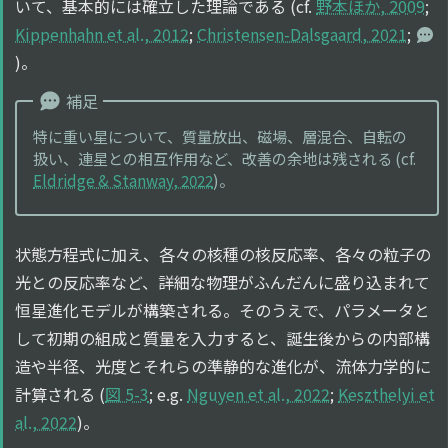
いて、基本的には確立した理論である (cf.
野本ほか, 2009
;
Kippenhahn et al., 2012
;
Christensen-Dalsgaard, 2021
;
)。
補足
特に重い星について、質量放出、磁場、層混合、自転の
扱い、連星との相互作用など、改善の余地は残される (cf.
Eldridge & Stanway, 2022
)。
状態方程式に加え、各々の核種の核反応率、各々の粒子の
光との反応率など、詳細な物理がふんだんに盛り込まれて
恒星進化モデルが構築される。そのうえで、パラメータと
して初期の組成と質量を入力すると、誕生後からの内部構
造や半径、光度とそれらの準静的な進化が、流体力学的に
計算される (
図 5-3
; e.g.
Nguyen et al., 2022
;
Keszthelyi et
al., 2022
)。