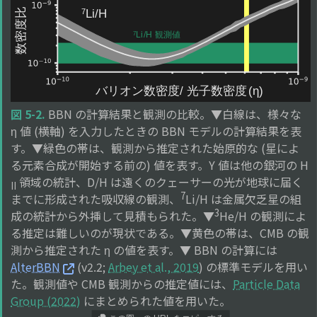
図 5-2.
BBN の計算結果と観測の比較。▼白線は、様々な
η 値 (横軸) を入力したときの BBN モデルの計算結果を表
す。▼緑色の帯は、観測から推定された始原的な (星によ
る元素合成が開始する前の) 値を表す。Y 値は他の銀河の H
領域の統計、D/H は遠くのクェーサーの光が地球に届く
II
7
までに形成された吸収線の観測、
Li/H は金属欠乏星の組
3
成の統計から外挿して見積もられた。▼
He/H の観測によ
る推定は難しいのが現状である。▼黄色の帯は、CMB の観
測から推定された η の値を表す。▼ BBN の計算には
AlterBBN
(v2.2;
Arbey et al., 2019
) の標準モデルを用い
た。観測値や CMB 観測からの推定値には、
Particle Data
Group (2022)
にまとめられた値を用いた。